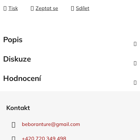
Tisk
Zeptat se
Sdílet
Popis
Diskuze
Hodnocení
Z
á
Kontakt
p
a
beboranture
@
gmail.com
t
í
+420 720 349 498