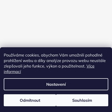
Používáme cookies, abychom Vám umožnili pohodlné
prohlížení webu a díky analýze provozu webu neustále
zlepšovali jeho funkce, výkon a použitelnost.
Více
informací
Sledovat na Instagramu
Nastavení
Vytvořil Shoptet
Expedice objednávek bude probíhat do 18.12.2024 a od 6.1.2025.
Odmítnout
Souhlasím
Copyright 2026
Chytrykvetinac.cz
. Všechna práva
Děkujeme.
vyhrazena.