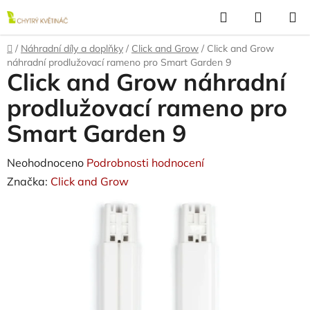
Přejít
Hledat
NÁKUP
na
KOŠÍK
obsah
Domů
/
Náhradní díly a doplňky
/
Click and Grow
/
Click and Grow
náhradní prodlužovací rameno pro Smart Garden 9
Click and Grow náhradní
prodlužovací rameno pro
Smart Garden 9
Průměrné
Neohodnoceno
Podrobnosti hodnocení
hodnocení
Značka:
Click and Grow
produktu
je
0,0
z
5
hvězdiček.