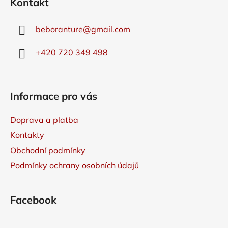
d
Kontakt
p
a
a
c
beboranture
@
gmail.com
t
í
p
í
+420 720 349 498
r
v
k
y
Informace pro vás
v
ý
Doprava a platba
p
i
Kontakty
s
Obchodní podmínky
u
Podmínky ochrany osobních údajů
Facebook