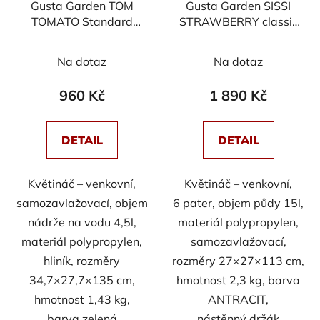
Gusta Garden TOM
Gusta Garden SISSI
TOMATO Standard
STRAWBERRY classic
samozavlažovací
samozavlažovací
truhlík, tmavě zelený
truhlík 6 pater, antracit
Na dotaz
Na dotaz
960 Kč
1 890 Kč
DETAIL
DETAIL
Květináč – venkovní,
Květináč – venkovní,
samozavlažovací, objem
6 pater, objem půdy 15l,
nádrže na vodu 4,5l,
materiál polypropylen,
materiál polypropylen,
samozavlažovací,
hliník, rozměry
rozměry 27×27×113 cm,
34,7×27,7×135 cm,
hmotnost 2,3 kg, barva
hmotnost 1,43 kg,
ANTRACIT,
barva zelená
nástěnný držák