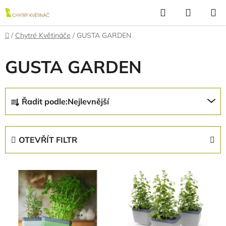
Přejít
Hledat
NÁKUP
na
KOŠÍK
obsah
Domů
/
Chytré Květináče
/
GUSTA GARDEN
GUSTA GARDEN
Ř
Řadit podle:
Nejlevnější
a
z
e
OTEVŘÍT FILTR
n
í
V
p
ý
r
p
o
i
d
s
u