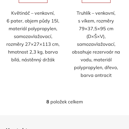
Květináč – venkovní,
Truhlík – venkovní,
6 pater, objem půdy 15l,
s víkem, rozměry
materiál polypropylen,
79×37,5×95 cm
samozavlažovací,
(D×Š×V),
rozměry 27×27×113 cm,
samozavlažovací,
hmotnost 2,3 kg, barva
obsahuje rezervoár na
bílá, nástěnný držák
vodu, materiál
polypropylen, dřevo,
barva antracit
8
položek celkem
O
v
l
Z
á
á