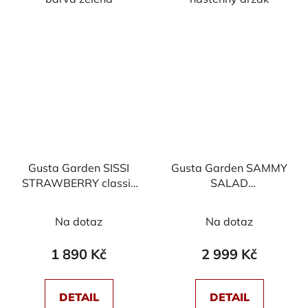
Gusta Garden SISSI
Gusta Garden SAMMY
STRAWBERRY classic
SALAD
samozavlažovací
samozavlažovací
truhlík 6 pater, bílý
truhlík s víkem, antracit
Na dotaz
Na dotaz
1 890 Kč
2 999 Kč
DETAIL
DETAIL