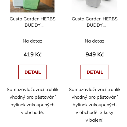
p
k
r
t
Gusta Garden HERBS
Gusta Garden HERBS
o
ů
BUDDY
BUDDY
d
samozavlažovací
samozavlažovací
u
truhlík antracit
truhlík světle šedý, 3ks
Na dotaz
Na dotaz
k
v balení
t
419 Kč
949 Kč
ů
DETAIL
DETAIL
Samozavlažovací truhlík
Samozavlažovací truhlík
vhodný pro pěstování
vhodný pro pěstování
bylinek zakoupených
bylinek zakoupených
v obchodě.
v obchodě. 3 kusy
v balení.