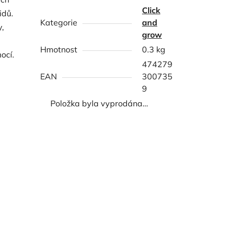
Click
idů.
Kategorie
and
y,
grow
Hmotnost
0.3 kg
ocí.
474279
EAN
300735
9
Položka byla vyprodána…