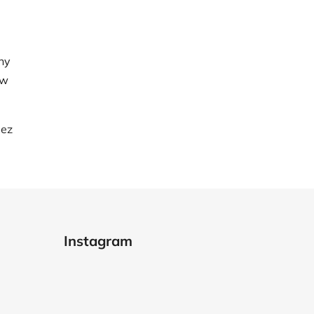
hy
ow
bez
Instagram