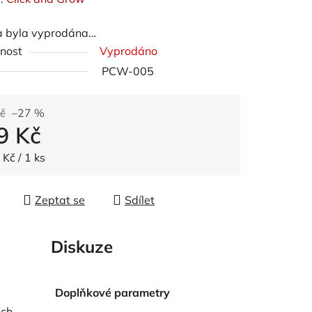
tu
a byla vyprodána…
nost
Vyprodáno
PCW-005
ek.
č
–27 %
9 Kč
 cena:
Kč / 1 ks
Zeptat se
Sdílet
Diskuze
Doplňkové parametry
ich