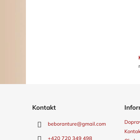
Z
á
Kontakt
Infor
p
a
Doprav
beboranture
@
gmail.com
t
Kontak
í
+420 720 349 498