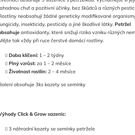
lahodnou chuť a pozitivní účinky, bez škůdců a různých pestic
Rostliny neobsahují žádné geneticky modifikované organism
fungicidy, insekticidy, pesticidy a jiné škodlivé látky.
Petržel
obsahuje
antioxidanty, které snižují riziko vzniku různých nem
Mějte tak vždy při ruce čerstvé domácí rostliny.
Doba klíčení:
1 – 2 týdny
Plný vzrůst:
za 1 – 2 měsíce
Životnost rostlin:
2 – 4 měsíce
Balení obsahuje 3ks kazety se semínky
Výhody Click & Grow sazenic:
3 náhradní kazety se semínky petržele