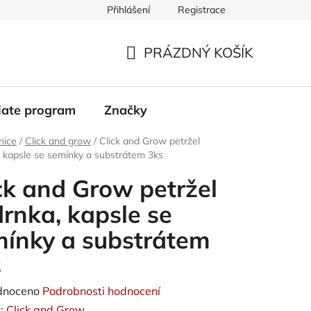
Přihlášení
Registrace
PRÁZDNÝ KOŠÍK
NÁKUPNÍ
KOŠÍK
liate program
Značky
nice
/
Click and grow
/
Click and Grow petržel
 kapsle se semínky a substrátem 3ks
ck and Grow petržel
rnka, kapsle se
ínky a substrátem
s
né
dnoceno
Podrobnosti hodnocení
ení
:
Click and Grow