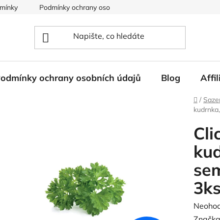
mínky
Podmínky ochrany osobních údajů
odmínky ochrany osobních údajů
Blog
Affi
Domů
/
Saze
kudrnka,
Cli
kud
sem
3k
Průměr
Neoho
hodnoc
Značka