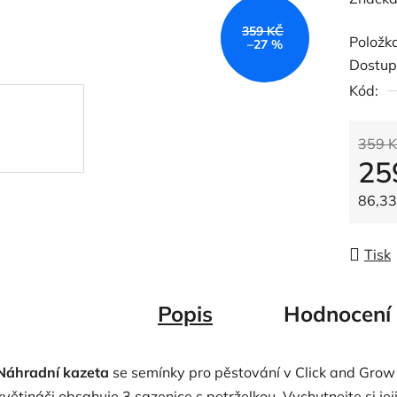
produk
359 KČ
Položk
je
–27 %
Dostup
0,0
Kód:
z
5
hvězdič
359 K
25
Měrná
86,33 
Tisk
Popis
Hodnocení
Náhradní kazeta
se semínky pro pěstování v Click and Grow
květináči obsahuje 3 sazenice s petrželkou. Vychutnejte si jej