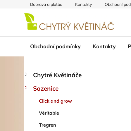
Přejít
Doprava a platba
Kontakty
Obchodní pod
na
obsah
Obchodní podmínky
Kontakty
P
P
K
Přeskočit
Chytré Květináče
a
kategorie
o
t
s
Sazenice
e
t
g
r
Click and grow
o
a
r
Véritable
i
n
e
n
Tregren