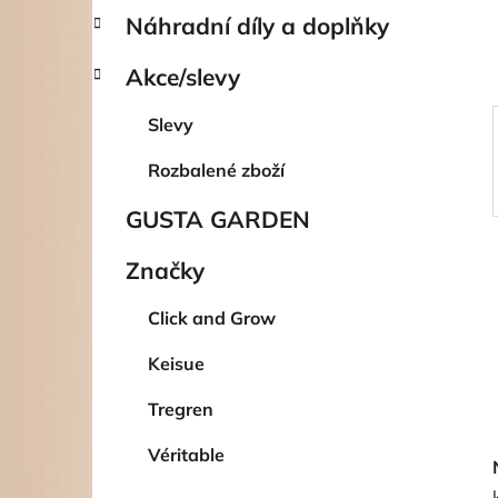
í
Náhradní díly a doplňky
p
a
Akce/slevy
n
e
Slevy
l
Rozbalené zboží
GUSTA GARDEN
Značky
Click and Grow
Keisue
Tregren
Véritable