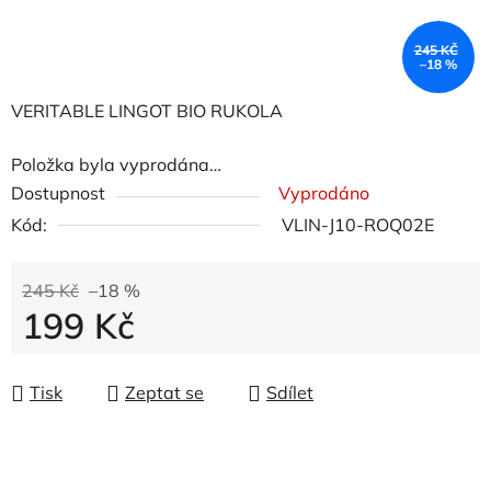
245 KČ
–18 %
VERITABLE LINGOT BIO RUKOLA
Položka byla vyprodána…
Dostupnost
Vyprodáno
Kód:
VLIN-J10-ROQ02E
245 Kč
–18 %
199 Kč
Měrná cena:
Tisk
Zeptat se
Sdílet