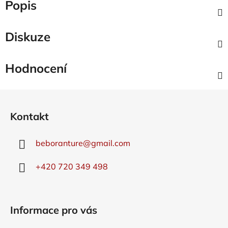
Popis
Diskuze
Hodnocení
Z
á
Kontakt
p
a
beboranture
@
gmail.com
t
í
+420 720 349 498
Informace pro vás