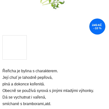
245 KČ
–18 %
Řeřicha je bylina s charakterem. 
Její chuť je lahodně pepřová, 
plná a dokonce kořenitá. 
Obecně se používá syrová s jinými mladými výhonky. 
Dá se vychutnat i vařená, 
smíchané s bramborami,atd.
