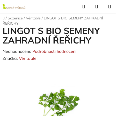
Přejít
Hledat
NÁKUP
na
KOŠÍK
obsah
Domů
/
Sazenice
/
Véritable
/
LINGOT S BIO SEMENY ZAHRADNÍ
ŘEŘICHY
LINGOT S BIO SEMENY
ZAHRADNÍ ŘEŘICHY
Průměrné
Neohodnoceno
Podrobnosti hodnocení
hodnocení
Značka:
Véritable
produktu
je
0,0
z
5
hvězdiček.