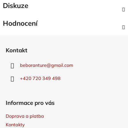
Diskuze
Hodnocení
Z
á
Kontakt
p
a
beboranture
@
gmail.com
t
í
+420 720 349 498
Informace pro vás
Doprava a platba
Kontakty