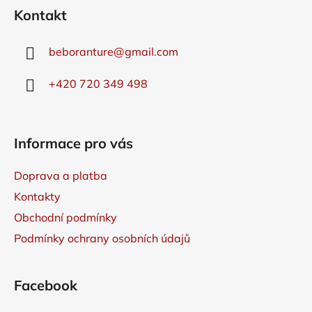
á
Kontakt
p
a
beboranture
@
gmail.com
t
í
+420 720 349 498
Informace pro vás
Doprava a platba
Kontakty
Obchodní podmínky
Podmínky ochrany osobních údajů
Facebook