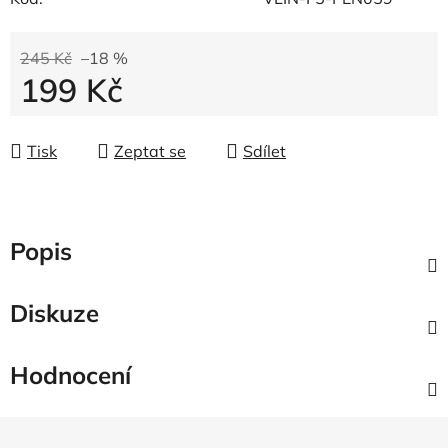
245 Kč
–18 %
199 Kč
Měrná cena:
Tisk
Zeptat se
Sdílet
Popis
Diskuze
Hodnocení
Z