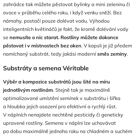
zahrádce tak můžete pěstovat bylinky a mini zeleninu či
ovoce v průběhu celého roku, i když venku sněží. Bez
námahy, postačí pouze dolévat vodu. Výhodou
inteligentních květináčů je fakt, že kromě dolévání vody
se
nemusíte o nic starat. Rostliny můžete dokonce
pěstovat i v místnostech bez oken
. V kapsli je již předem
namíchaný substrát, tedy jakási moderní
směs zeminy
.
Substráty a semena Véritable
Výběr a kompozice substrátů jsou šité na míru
jednotlivým rostlinám
. Stejně tak je maximálně
optimalizované umístění semínek v substrátu i šířka
a hloubka jejich osazení pro efektivní a rychlý růst.
V náplních nenajdete nechtěné pesticidy či geneticky
upravené rostliny. Semena v náplni lze uchovávat
po dobu maximálně jednoho roku na chladném a suchém