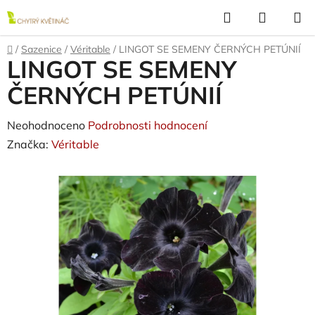
Přejít
Hledat
NÁKUP
na
KOŠÍK
obsah
Domů
/
Sazenice
/
Véritable
/
LINGOT SE SEMENY ČERNÝCH PETÚNIÍ
LINGOT SE SEMENY
ČERNÝCH PETÚNIÍ
Průměrné
Neohodnoceno
Podrobnosti hodnocení
hodnocení
Značka:
Véritable
produktu
je
0,0
z
5
hvězdiček.