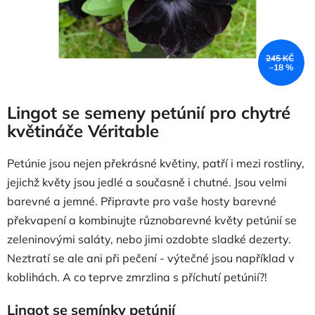
245 KČ
–18 %
Lingot se semeny petúnií pro chytré
květináče Véritable
Petúnie jsou nejen překrásné květiny, patří i mezi rostliny,
jejichž květy jsou jedlé a současně i chutné. Jsou velmi
barevné a jemné. Připravte pro vaše hosty barevné
překvapení a kombinujte různobarevné květy petúnií se
zeleninovými saláty, nebo jimi ozdobte sladké dezerty.
Neztratí se ale ani při pečení - výtečné jsou například v
koblihách. A co teprve zmrzlina s příchutí petúnií?!
Lingot se semínky petúnií