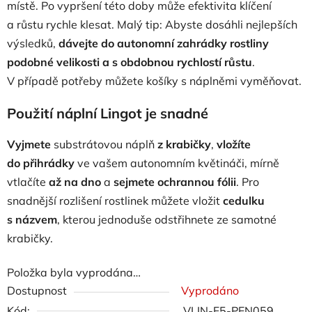
místě. Po vypršení této doby může efektivita klíčení
a růstu rychle klesat. Malý tip: Abyste dosáhli nejlepších
výsledků,
dávejte do autonomní zahrádky rostliny
podobné velikosti a s obdobnou rychlostí růstu
.
V případě potřeby můžete košíky s náplněmi vyměňovat.
Použití náplní Lingot je snadné
Vyjmete
substrátovou náplň
z krabičky
,
vložíte
do přihrádky
ve vašem autonomním květináči, mírně
vtlačíte
až na dno
a
sejmete ochrannou fólii
. Pro
snadnější rozlišení rostlinek můžete vložit
cedulku
s názvem
, kterou jednoduše odstřihnete ze samotné
krabičky.
Položka byla vyprodána…
Dostupnost
Vyprodáno
Kód:
VLIN-F5-PEN059