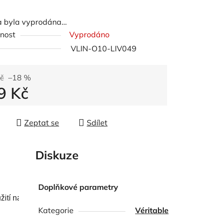
a byla vyprodána…
ek.
nost
Vyprodáno
VLIN-O10-LIV049
č
–18 %
9 Kč
 cena:
Zeptat se
Sdílet
Diskuze
Doplňkové parametry
tí navržené pro jednoduché a efektivní použití.

Kategorie
Véritable