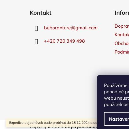
Z
á
Kontakt
Infor
p
a
Doprav
beboranture
@
gmail.com
t
Kontak
í
+420 720 349 498
Obcho
Podmín
Používáme 
pohodlné pr
webu neustá
použitelnos
Nastaven
Expedice objednávek bude probíhat do 18.12.2024 a od 6.1.2025. Děkujem
Copyright 2026
Chytrykvetinac.cz
. Všechna p