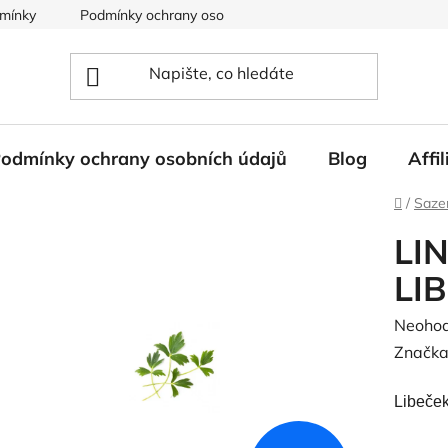
mínky
Podmínky ochrany osobních údajů
odmínky ochrany osobních údajů
Blog
Affi
Domů
/
Saze
LI
LI
Průměr
Neoho
hodnoc
Značka
produk
je
0,0