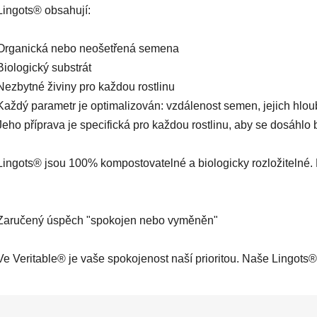
Lingots® obsahují:

Organická nebo neošetřená semena

Biologický substrát

Nezbytné živiny pro každou rostlinu

Každý parametr je optimalizován: vzdálenost semen, jejich hloubk
Jeho příprava je specifická pro každou rostlinu, aby se dosáhlo 
Lingots® jsou 100% kompostovatelné a biologicky rozložitelné. 
Zaručený úspěch "spokojen nebo vyměněn"

Ve Veritable® je vaše spokojenost naší prioritou. Naše Lingots