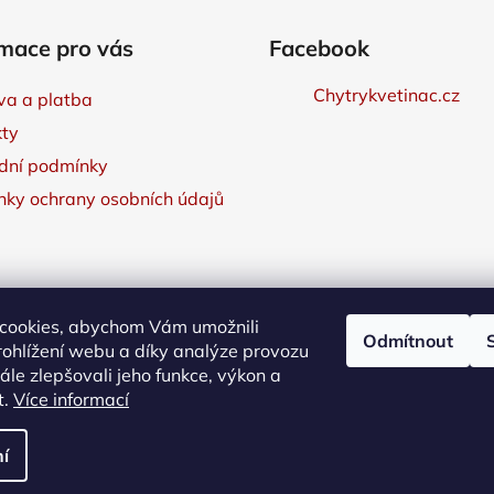
mace pro vás
Facebook
Chytrykvetinac.cz
a a platba
ty
dní podmínky
ky ochrany osobních údajů
cookies, abychom Vám umožnili
Odmítnout
ohlížení webu a díky analýze provozu
le zlepšovali jeho funkce, výkon a
t.
Více informací
í
e.
ráva vyhrazena.