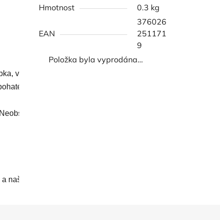
Hmotnost
0.3 kg
376026
EAN
251171
9
Položka byla vyprodána…
a, výběr druhu, složení substrátu...

bohaté a chutné sklizně. Vše je integrováno do Lingot®, nemusíte
Neobsahují žádné pesticidy ani GMO. Lingots® lze skladovat as
® a naše zeleninové zahrady spojují všechny prvky, aby vám nab