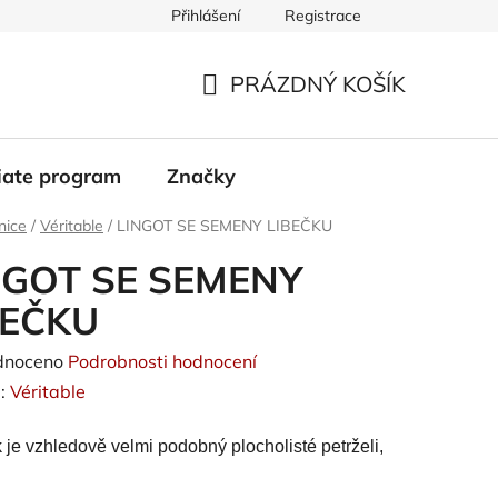
Přihlášení
Registrace
PRÁZDNÝ KOŠÍK
NÁKUPNÍ
KOŠÍK
liate program
Značky
nice
/
Véritable
/
LINGOT SE SEMENY LIBEČKU
NGOT SE SEMENY
BEČKU
né
dnoceno
Podrobnosti hodnocení
ení
:
Véritable
tu