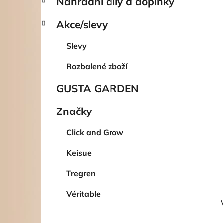
Náhradní díly a doplňky
p
a
Akce/slevy
n
e
Slevy
l
Rozbalené zboží
GUSTA GARDEN
Značky
Click and Grow
Keisue
Tregren
Véritable