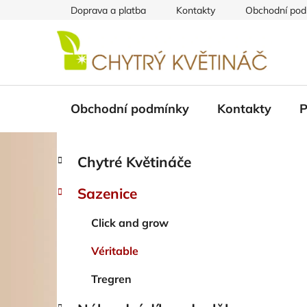
Přejít
Doprava a platba
Kontakty
Obchodní pod
na
obsah
Obchodní podmínky
Kontakty
P
P
K
Přeskočit
Chytré Květináče
a
kategorie
o
t
s
Sazenice
e
t
g
r
Click and grow
o
a
r
Véritable
i
n
e
n
Tregren
í