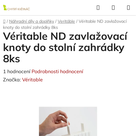
Přejít
Hledat
NÁKUP
na
KOŠÍK
obsah
Domů
/
Náhradní díly a doplňky
/
Veritáble
/
Véritable ND zavlažovací
knoty do stolní zahrádky 8ks
Véritable ND zavlažovací
knoty do stolní zahrádky
8ks
Průměrné
1 hodnocení
Podrobnosti hodnocení
hodnocení
Značka:
Véritable
produktu
je
5,0
z
5
hvězdiček.