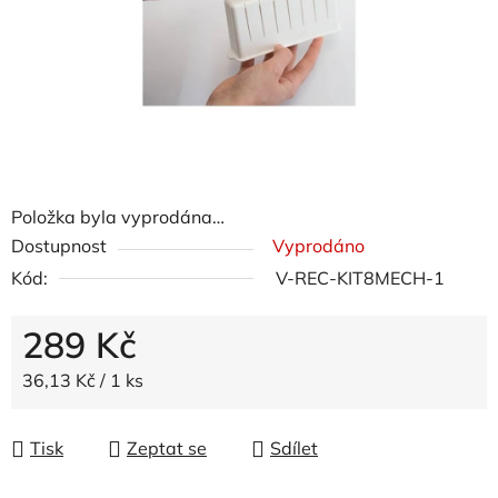
Položka byla vyprodána…
Dostupnost
Vyprodáno
Kód:
V-REC-KIT8MECH-1
289 Kč
Měrná cena:
36,13 Kč / 1 ks
Tisk
Zeptat se
Sdílet