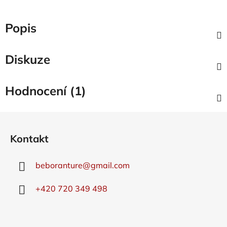
Popis
Diskuze
Hodnocení (1)
Z
á
Kontakt
p
a
beboranture
@
gmail.com
t
í
+420 720 349 498