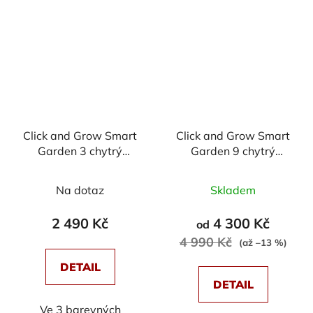
Click and Grow Smart
Click and Grow Smart
Garden 3 chytrý
Garden 9 chytrý
květináč + 3ks kapsle
květináč + 9ks kapslí
Průměrné
se semínky
se semínky
Na dotaz
Skladem
hodnocení
produktu
2 490 Kč
4 300 Kč
od
je
4 990 Kč
(až –13 %)
5,0
DETAIL
z
DETAIL
5
Ve 3 barevných
hvězdiček.