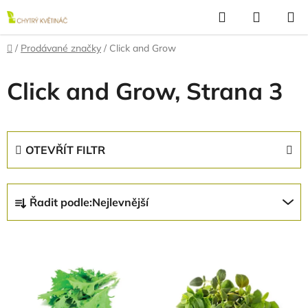
Přejít
Hledat
NÁKUP
na
KOŠÍK
obsah
Domů
/
Prodávané značky
/
Click and Grow
Click and Grow
, Strana 3
OTEVŘÍT FILTR
Ř
Řadit podle:
Nejlevnější
a
z
V
e
ý
n
p
í
i
p