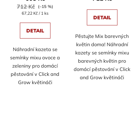
712 Kč
(–15 %)
Měrná
67,22 Kč / 1 ks
DETAIL
cena:
DETAIL
Pěstujte Mix barevných
květin doma! Náhradní
Náhradní kazeta se
kazety se semínky mixu
semínky mixu ovoce a
barevných květin pro
zeleniny pro domácí
domácí pěstování v Click
pěstování v Click and
and Grow květináči
Grow květináči