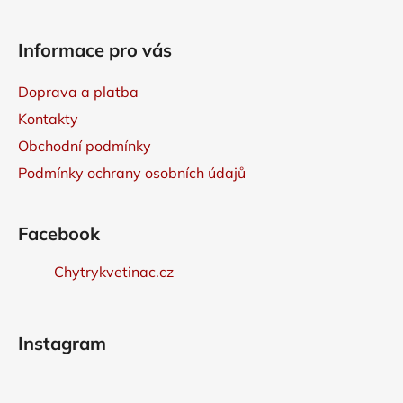
v
ý
Informace pro vás
p
i
s
Doprava a platba
u
Kontakty
Obchodní podmínky
Podmínky ochrany osobních údajů
Facebook
Chytrykvetinac.cz
Instagram