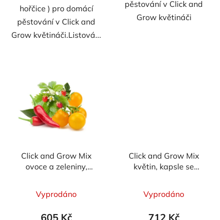
pěstování v Click and
hořčice ) pro domácí
Grow květináči
pěstování v Click and
Grow květináči.Listová...
Click and Grow Mix
Click and Grow Mix
ovoce a zeleniny,
květin, kapsle se
kapsle se semínky a
semínky a substrátem
substrátem 9ks
9ks
Vyprodáno
Vyprodáno
605 Kč
712 Kč