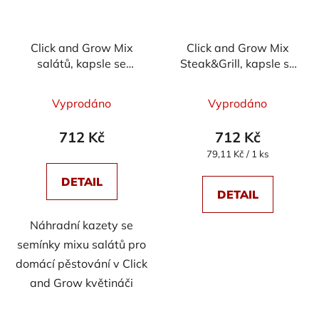
Click and Grow Mix
Click and Grow Mix
salátů, kapsle se
Steak&Grill, kapsle se
semínky a substrátem
semínky a substrátem
9ks
9ks
Vyprodáno
Vyprodáno
712 Kč
712 Kč
Měrná
79,11 Kč / 1 ks
cena:
DETAIL
DETAIL
Náhradní kazety se
semínky mixu salátů pro
domácí pěstování v Click
and Grow květináči