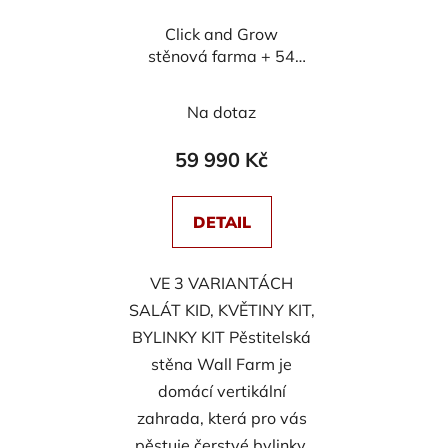
Click and Grow
stěnová farma + 54
sazenic
Na dotaz
59 990 Kč
DETAIL
VE 3 VARIANTÁCH
SALÁT KID, KVĚTINY KIT,
BYLINKY KIT Pěstitelská
stěna Wall Farm je
domácí vertikální
zahrada, která pro vás
pěstuje čerstvé bylinky,