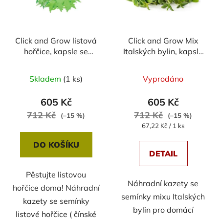
s
r
p
o
r
d
Click and Grow listová
Click and Grow Mix
o
u
hořčice, kapsle se
Italských bylin, kapsle
d
k
semínky a substrátem
se semínky a
u
t
9ks
substrátem 9ks
Skladem
(1 ks)
Vyprodáno
k
ů
t
605 Kč
605 Kč
ů
712 Kč
712 Kč
(–15 %)
(–15 %)
Měrná
67,22 Kč / 1 ks
cena:
DO KOŠÍKU
DETAIL
Pěstujte listovou
Náhradní kazety se
hořčice doma! Náhradní
semínky mixu Italských
kazety se semínky
bylin pro domácí
listové hořčice ( čínské